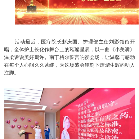
活动最后，医疗院长赵庆国、护理部主任刘影领衔开
唱，全体护士长化作舞台上的璀璨星辰，以一曲《小美满》
温柔诉说美好期许。南丁格尔誓言响彻会场，让温馨与感动
在每个人心间久久萦绕，为这场盛会镌刻下熠熠生辉的动人
注脚。