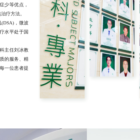
症少等优点，
选治疗方法。
影机(DSA)，微波
疗水平处于国
科主任刘冰教
质的服务、精
每一位患者提
07
肺、