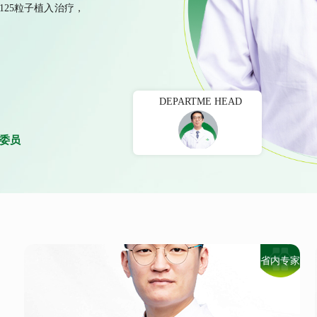
25粒子植入治疗，
09
肺、
01
脑血
DEPARTME HEAD
委员
02
支气
03
肝动
省内专家