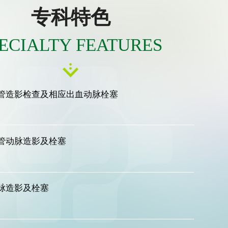
、气管、肠道、胆道的支架置入治疗
专科特色
ECIALTY FEATURES
肝、肾、胰腺、骨等肿瘤的粒子植入治疗
管造影检查及相应出血动脉栓塞
管动脉造影及栓塞
脉造影及栓塞