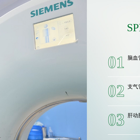
08
食管
SP
09
肺、
01
脑血
02
支气
03
肝动