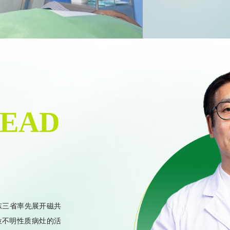
04
肠系
05
子宫
06
经皮
EAD
灶病
07
肺、
08
食管
东三省率先展开磁共
位不明性质病灶的活