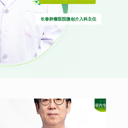
肝、肾、胰腺、骨等肿瘤的粒子植入治疗
长春肿瘤医院微创介入科主任
管造影检查及相应出血动脉栓塞
管动脉造影及栓塞
脉造影及栓塞
省内专家